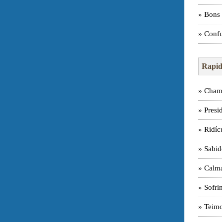
» Bons 
» Confu
Rapid
» Cham
» Presi
» Ridíc
» Sabid
» Calma
» Sofri
» Teim