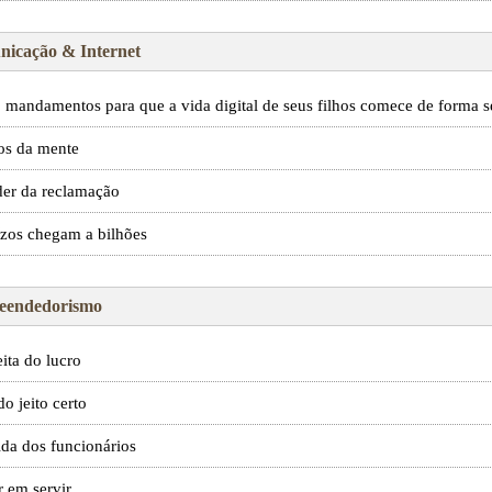
icação & Internet
 mandamentos para que a vida digital de seus filhos comece de forma 
os da mente
er da reclamação
ízos chegam a bilhões
eendedorismo
eita do lucro
do jeito certo
ida dos funcionários
r em servir