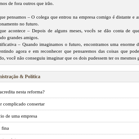
mos de fora outros que irão.
ue pensamos – O colega que entrou na empresa comigo é distante e an
ionamento no futuro.
ue acontece – Depois de alguns meses, vocês se dão conta de que
ndo grandes amigos.
tificativa – Quando imaginamos o futuro, encontramos uma enorme d
entindo agora e em reconhecer que pensaremos das coisas que pode
do, você não conseguiu imaginar que os dois pudessem ter os mesmos g
istração & Política
acredita nesta reforma?
er complicado consertar
cio de uma empresa
 fina