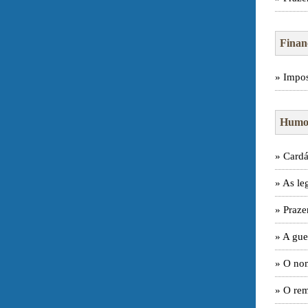
Finan
» Impos
Humor
» Cardá
» As le
» Praze
» A gu
» O nom
» O re