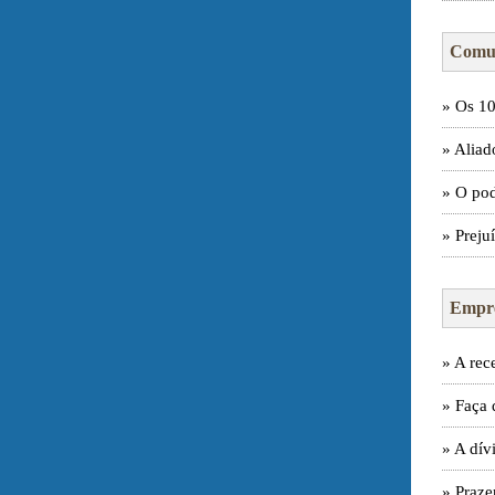
Comun
» Os 10
» Aliad
» O pod
» Preju
Empr
» A rec
» Faça 
» A dív
» Praze