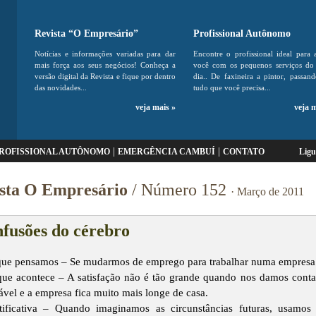
Revista “O Empresário”
Profissional Autônomo
Notícias e informações variadas para dar
Encontre o profissional ideal para 
mais força aos seus negócios! Conheça a
você com os pequenos serviços do 
versão digital da Revista e fique por dentro
dia.. De faxineira a pintor, passan
das novidades...
tudo que você precisa...
veja mais »
veja 
|
|
ROFISSIONAL AUTÔNOMO
EMERGÊNCIA CAMBUÍ
CONTATO
Lig
sta O Empresário
/ Número 152
· Março de 2011
fusões do cérebro
ue pensamos – Se mudarmos de emprego para trabalhar numa empresa ma
ue acontece – A satisfação não é tão grande quando nos damos conta
ável e a empresa fica muito mais longe de casa.
tificativa – Quando imaginamos as circunstâncias futuras, usamos 