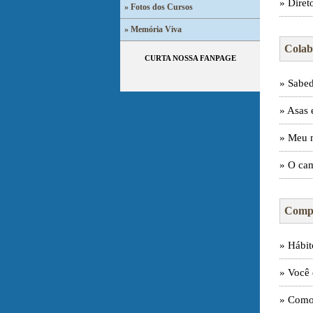
» Direto
» Fotos dos Cursos
» Memória Viva
Colab
CURTA NOSSA FANPAGE
» Sabed
» Asas 
» Meu 
» O ca
Comp
» Hábit
» Você 
» Como