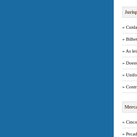
Juris
» Cuida
» Bilhe
» As lei
» Doen
» Unifo
» Contr
Merca
» Cinco
» Pecad