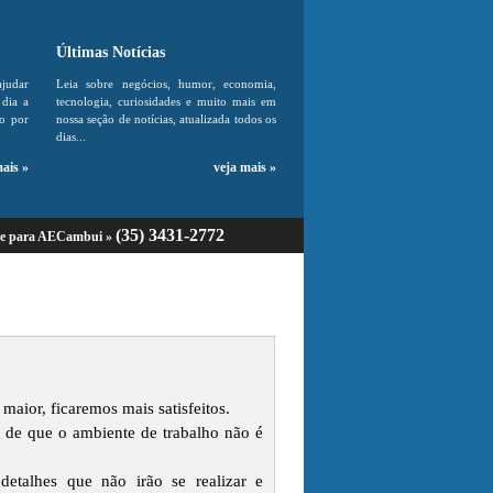
Últimas Notícias
ajudar
Leia sobre negócios, humor, economia,
dia a
tecnologia, curiosidades e muito mais em
do por
nossa seção de notícias, atualizada todos os
dias...
mais »
veja mais »
(35) 3431-2772
ue para AECambui »
ior, ficaremos mais satisfeitos.
 de que o ambiente de trabalho não é
detalhes que não irão se realizar e