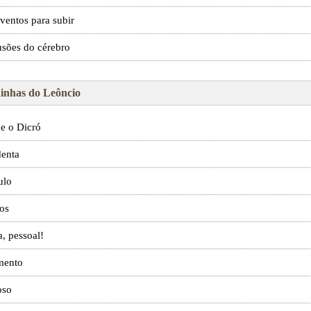
ventos para subir
sões do cérebro
inhas do Leôncio
e o Dicró
denta
ulo
os
, pessoal!
mento
oso