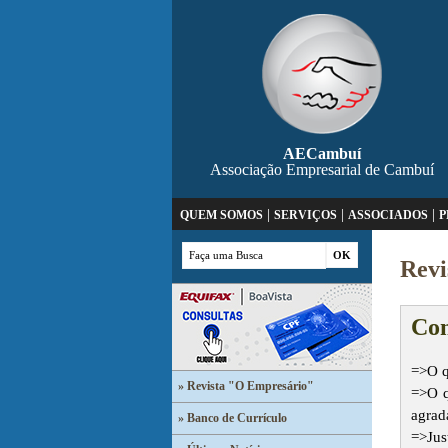
AECambuí
Associação Empresarial de Cambuí
|
|
|
QUEM SOMOS
SERVIÇOS
ASSOCIADOS
P
Revi
Con
=>O q
» Revista "O Empresário"
=>O q
agrad
» Banco de Currículo
=>Jus