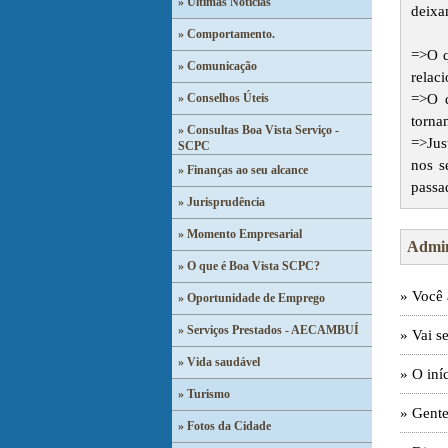
» Últimas Notícias
deixa
» Comportamento.
=>O q
» Comunicação
relac
» Conselhos Úteis
=>O q
torna
» Consultas Boa Vista Serviço -
=>Jus
SCPC
nos s
» Finanças ao seu alcance
passa
» Jurisprudência
» Momento Empresarial
Admin
» O que é Boa Vista SCPC?
» Você 
» Oportunidade de Emprego
» Serviços Prestados - AECAMBUÍ
» Vai s
» Vida saudável
» O iní
» Turismo
» Gente
» Fotos da Cidade