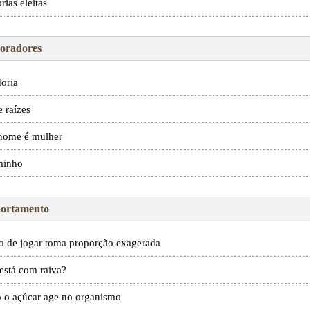
rias eleitas
oradores
oria
e raízes
nome é mulher
minho
ortamento
o de jogar toma proporção exagerada
está com raiva?
 o açúcar age no organismo