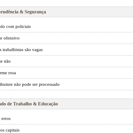
prudência & Segurança
do com policiais
te ofensivo
s trabalhistas são vagas
te não
rme rosa
ibuinre não pode ser processado
do de Trabalho & Educação
 erros
os capitais