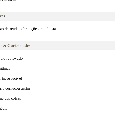
ças
to de renda sobre ações trabalhistas
 & Curiosidades
pio reprovado
gítimas
r inesquecível
erra começou assim
e das coisas
médio