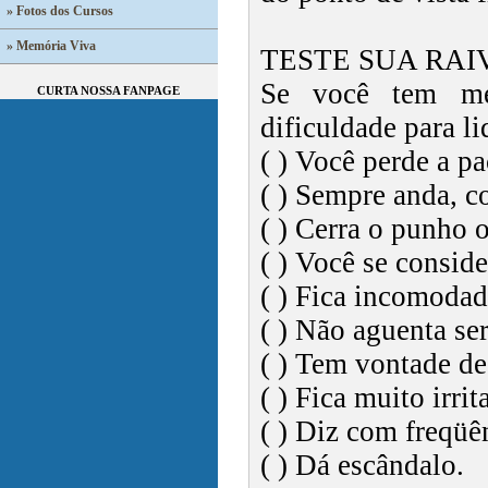
» Fotos dos Cursos
» Memória Viva
TESTE SUA RAI
Se você tem met
CURTA NOSSA FANPAGE
dificuldade para li
( ) Você perde a pa
( ) Sempre anda, c
( ) Cerra o punho 
( ) Você se consid
( ) Fica incomodad
( ) Não aguenta ser
( ) Tem vontade de
( ) Fica muito irr
( ) Diz com freqüê
( ) Dá escândalo.