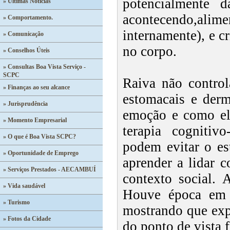
potencialmente 
» Últimas Notícias
acontecendo,alimen
» Comportamento.
internamente), e c
» Comunicação
no corpo.
» Conselhos Úteis
» Consultas Boa Vista Serviço -
SCPC
Raiva não control
» Finanças ao seu alcance
estomacais e derm
» Jurisprudência
emoção e como ela
» Momento Empresarial
terapia cognitivo
» O que é Boa Vista SCPC?
podem evitar o es
» Oportunidade de Emprego
aprender a lidar 
» Serviços Prestados - AECAMBUÍ
contexto social. 
» Vida saudável
Houve época em q
» Turismo
mostrando que expl
» Fotos da Cidade
do ponto de vista f