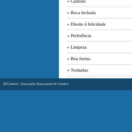
» Cartório
» Boca fechada
» Direito à felicidade
» Preferência
» Limpeza
» Boa forma
» Twittadas
AECambuí - Associação Empresarial de Cambuí