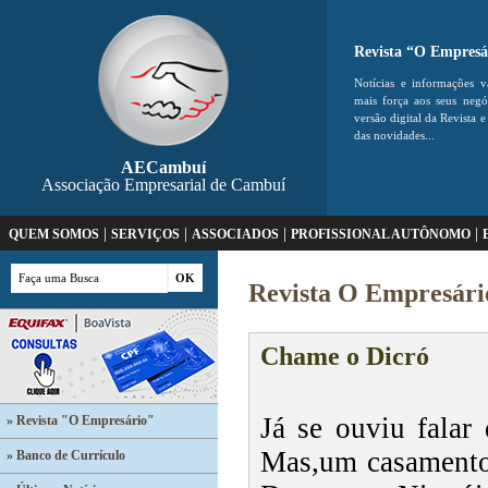
Revista “O Empresá
Notícias e informações v
mais força aos seus neg
versão digital da Revista e
das novidades...
AECambuí
Associação Empresarial de Cambuí
|
|
|
|
QUEM SOMOS
SERVIÇOS
ASSOCIADOS
PROFISSIONAL AUTÔNOMO
Revista O Empresári
Chame o Dicró
Já se ouviu falar
» Revista "O Empresário"
Mas,um casamento
» Banco de Currículo