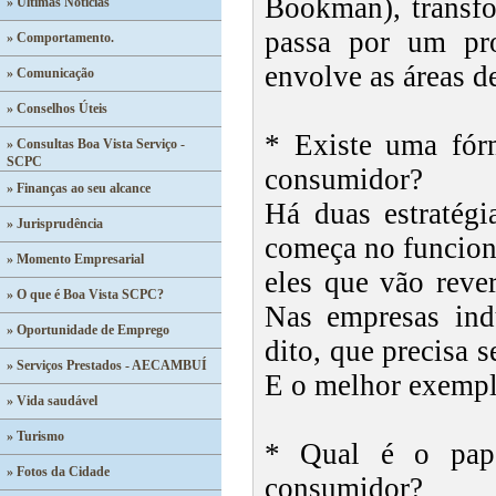
Bookman), transf
» Últimas Notícias
passa por um pr
» Comportamento.
envolve as áreas d
» Comunicação
» Conselhos Úteis
* Existe uma fór
» Consultas Boa Vista Serviço -
SCPC
consumidor?
» Finanças ao seu alcance
Há duas estratégi
» Jurisprudência
começa no funcioná
» Momento Empresarial
eles que vão reve
» O que é Boa Vista SCPC?
Nas empresas indu
» Oportunidade de Emprego
dito, que precisa 
» Serviços Prestados - AECAMBUÍ
E o melhor exempl
» Vida saudável
» Turismo
* Qual é o pape
» Fotos da Cidade
consumidor?