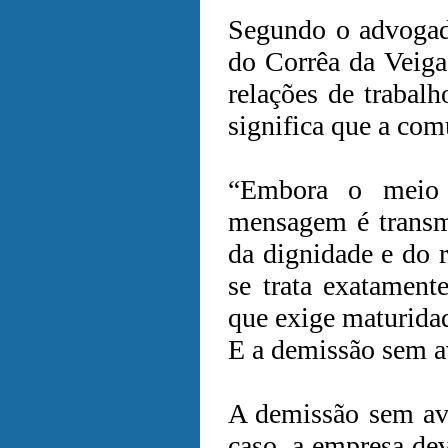
Segundo o advogado
do Corrêa da Veiga
relações de trabal
significa que a co
“Embora o meio 
mensagem é transmi
da dignidade e do r
se trata exatament
que exige maturida
E a demissão sem a
A demissão sem avi
caso, a empresa de