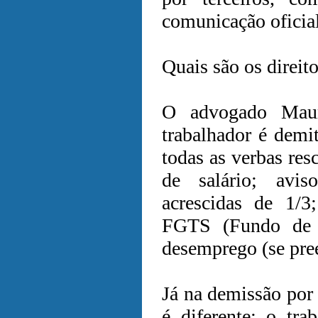
comunicação oficial
Quais são os direit
O advogado Maur
trabalhador é demit
todas as verbas res
de salário; aviso
acrescidas de 1/3
FGTS (Fundo de 
desemprego (se pree
Já na demissão por 
é diferente: o tra