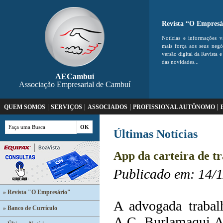
Revista “O Empresá
Notícias e informações v
mais força aos seus neg
versão digital da Revista e
das novidades...
AECambuí
Associação Empresarial de Cambuí
|
|
|
|
QUEM SOMOS
SERVIÇOS
ASSOCIADOS
PROFISSIONAL AUTÔNOMO
Últimas Notícias
App da carteira de t
Publicado em: 14/
» Revista "O Empresário"
A advogada trabalh
» Banco de Currículo
A.C. Burlamaqui Ad