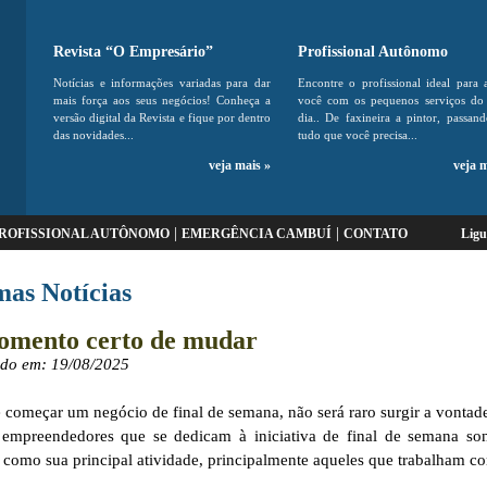
Revista “O Empresário”
Profissional Autônomo
Notícias e informações variadas para dar
Encontre o profissional ideal para 
mais força aos seus negócios! Conheça a
você com os pequenos serviços do 
versão digital da Revista e fique por dentro
dia.. De faxineira a pintor, passan
das novidades...
tudo que você precisa...
veja mais »
veja 
|
|
ROFISSIONAL AUTÔNOMO
EMERGÊNCIA CAMBUÍ
CONTATO
Lig
mas Notícias
mento certo de mudar
ado em: 19/08/2025
 começar um negócio de final de semana, não será raro surgir a vontad
 empreendedores que se dedicam à iniciativa de final de semana s
l como sua principal atividade, principalmente aqueles que trabalham