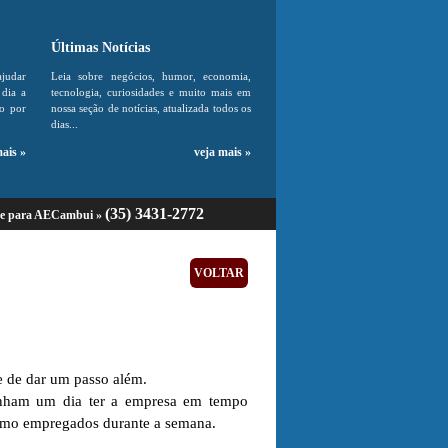
Últimas Notícias
ajudar
Leia sobre negócios, humor, economia,
dia a
tecnologia, curiosidades e muito mais em
do por
nossa seção de notícias, atualizada todos os
dias...
mais »
veja mais »
(35) 3431-2772
ue para AECambui »
VOLTAR
e de dar um passo além.
onham um dia ter a empresa em tempo
 como empregados durante a semana.