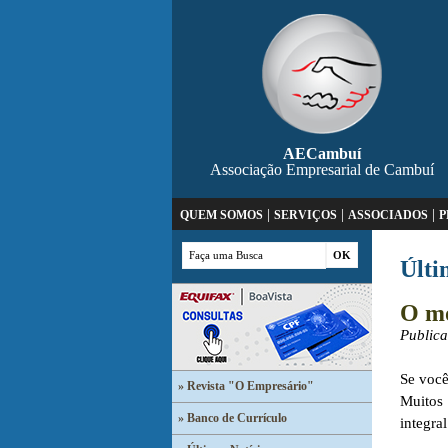
AECambuí
Associação Empresarial de Cambuí
|
|
|
QUEM SOMOS
SERVIÇOS
ASSOCIADOS
P
Últi
O mo
Public
Se você
» Revista "O Empresário"
Muitos
» Banco de Currículo
integra